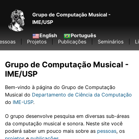
Skip
Skip
Skip
to
to
to
Grupo de Computação Musical -
primary
content
footer
IME/USP
navigation
English
Português
essoas
|
Projetos
|
Publicações
|
Seminários
|
L
Grupo de Computação Musical -
IME/USP
Bem-vindo à página do Grupo de Computação
Musical do
Departamento de Ciência da Computação
do
IME-USP
.
O grupo desenvolve pesquisa em diversas sub-áreas
da computação musical e sonora. Neste site você
poderá saber um pouco mais sobre as
pessoas
, os
projetos
e
publicações
.