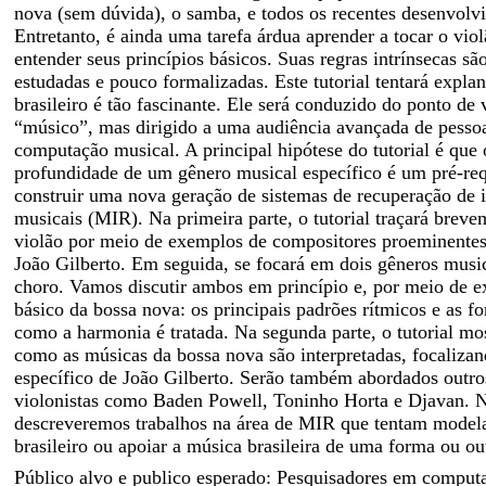
nova (sem dúvida), o samba, e todos os recentes desenvol
Entretanto, é ainda uma tarefa árdua aprender a tocar o viol
entender seus princípios básicos. Suas regras intrínsecas s
estudadas e pouco formalizadas. Este tutorial tentará expla
brasileiro é tão fascinante. Ele será conduzido do ponto de 
“músico”, mas dirigido a uma audiência avançada de pesso
computação musical. A principal hipótese do tutorial é qu
profundidade de um gênero musical específico é um pré-req
construir uma nova geração de sistemas de recuperação de
musicais (MIR). Na primeira parte, o tutorial traçará breve
violão por meio de exemplos de compositores proeminentes
João Gilberto. Em seguida, se focará em dois gêneros music
choro. Vamos discutir ambos em princípio e, por meio de e
básico da bossa nova: os principais padrões rítmicos e as f
como a harmonia é tratada. Na segunda parte, o tutorial mo
como as músicas da bossa nova são interpretadas, focalizan
específico de João Gilberto. Serão também abordados outr
violonistas como Baden Powell, Toninho Horta e Djavan. Na
descreveremos trabalhos na área de MIR que tentam modela
brasileiro ou apoiar a música brasileira de uma forma ou ou
Público alvo e publico esperado: Pesquisadores em comput