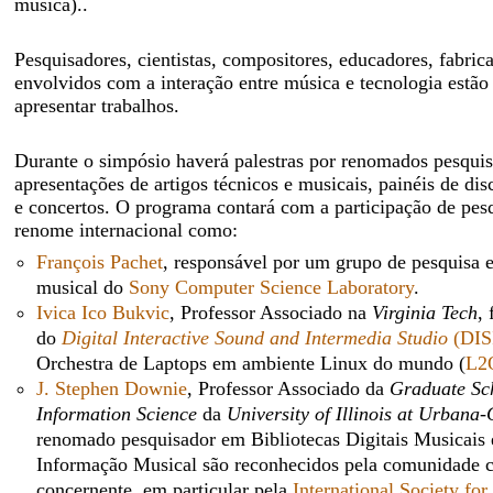
música)..
Pesquisadores, cientistas, compositores, educadores, fabrica
envolvidos com a interação entre música e tecnologia estão
apresentar trabalhos.
Durante o simpósio haverá palestras por renomados pesquis
apresentações de artigos técnicos e musicais, painéis de di
e concertos. O programa contará com a participação de pes
renome internacional como:
François Pachet
, responsável por um grupo de pesquisa
musical do
Sony Computer Science Laboratory
.
Ivica Ico Bukvic
, Professor Associado na
Virginia Tech
,
do
Digital Interactive Sound and Intermedia Studio
(DIS
Orchestra de Laptops em ambiente Linux do mundo (
L2
J. Stephen Downie
, Professor Associado da
Graduate Sch
Information Science
da
University of Illinois at Urban
renomado pesquisador em Bibliotecas Digitais Musicais
Informação Musical são reconhecidos pela comunidade ci
concernente, em particular pela
International Society fo