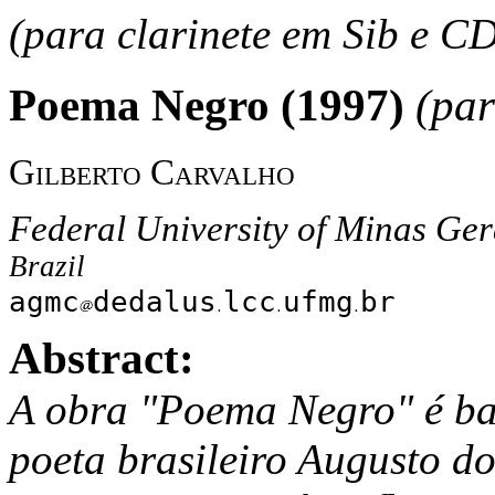
(para clarinete em Sib e C
Poema Negro (1997)
(par
Gilberto Carvalho
Federal University of Minas Ger
Brazil
agmc
dedalus
lcc
ufmg
br
Abstract:
A obra "Poema Negro" é b
poeta brasileiro Augusto d